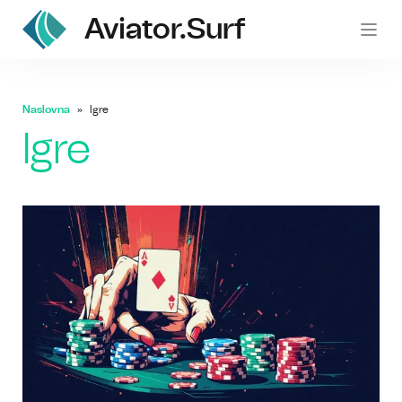
Aviator.surf
aviat
Naslovna
Igre
Igre