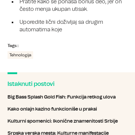
Pratite kako se ponaša bonus deo, jer on
često menja ukupan utisak.
Uporedite lični doživljaj sa drugim
automatima koje
Tags :
Tehnologija
Istaknuti postovi
Big Bass Splash Gold Fish: Funkcija retkog ulova
Kako onlajn kazino funkcioniše u praksi
Kulturni spomenici: Ikonične znamenitosti Srbije
Srpska verska mesta: Kulturne manifestacije