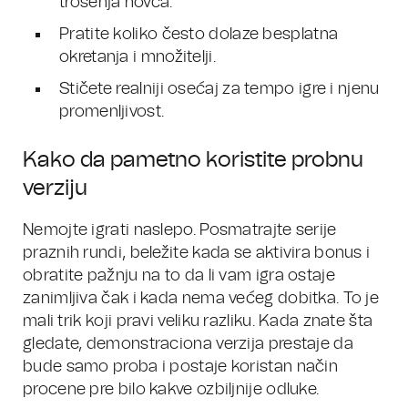
trošenja novca.
Pratite koliko često dolaze besplatna
okretanja i množitelji.
Stičete realniji osećaj za tempo igre i njenu
promenljivost.
Kako da pametno koristite probnu
verziju
Nemojte igrati naslepo. Posmatrajte serije
praznih rundi, beležite kada se aktivira bonus i
obratite pažnju na to da li vam igra ostaje
zanimljiva čak i kada nema većeg dobitka. To je
mali trik koji pravi veliku razliku. Kada znate šta
gledate, demonstraciona verzija prestaje da
bude samo proba i postaje koristan način
procene pre bilo kakve ozbiljnije odluke.