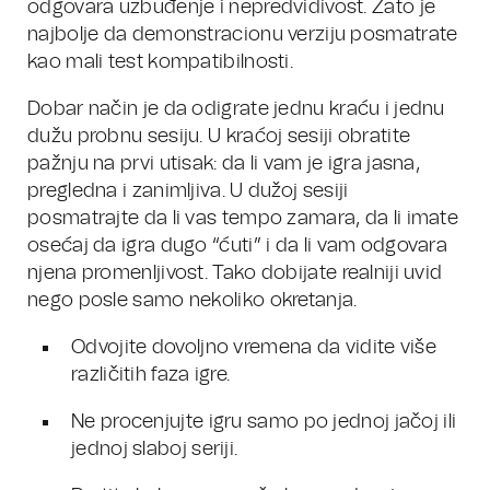
odgovara uzbuđenje i nepredvidivost. Zato je
najbolje da demonstracionu verziju posmatrate
kao mali test kompatibilnosti.
Dobar način je da odigrate jednu kraću i jednu
dužu probnu sesiju. U kraćoj sesiji obratite
pažnju na prvi utisak: da li vam je igra jasna,
pregledna i zanimljiva. U dužoj sesiji
posmatrajte da li vas tempo zamara, da li imate
osećaj da igra dugo “ćuti” i da li vam odgovara
njena promenljivost. Tako dobijate realniji uvid
nego posle samo nekoliko okretanja.
Odvojite dovoljno vremena da vidite više
različitih faza igre.
Ne procenjujte igru samo po jednoj jačoj ili
jednoj slaboj seriji.