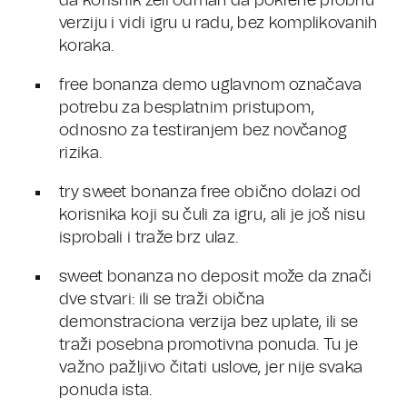
da korisnik želi odmah da pokrene probnu
verziju i vidi igru u radu, bez komplikovanih
koraka.
free bonanza demo uglavnom označava
potrebu za besplatnim pristupom,
odnosno za testiranjem bez novčanog
rizika.
try sweet bonanza free obično dolazi od
korisnika koji su čuli za igru, ali je još nisu
isprobali i traže brz ulaz.
sweet bonanza no deposit može da znači
dve stvari: ili se traži obična
demonstraciona verzija bez uplate, ili se
traži posebna promotivna ponuda. Tu je
važno pažljivo čitati uslove, jer nije svaka
ponuda ista.