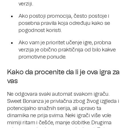
verziji.
Ako postoji promocija, često postoje i
posebna pravila koja određuju kako se
pogodnost koristi.
Ako vam je prioritet učenje igre, probna
verzija je obično praktičnija od bilo kakve
promotivne ponude.
Kako da procenite da li je ova igra za
vas
Ne odgovara svaki automat svakom igraču.
Sweet Bonanza je privlačna zbog živog izgleda i
potencijalno snažnih serija, ali upravo ta
dinamika ne prija svima. Neki igrači više vole
mirniji ritam i češće, manje dobitke. Drugima