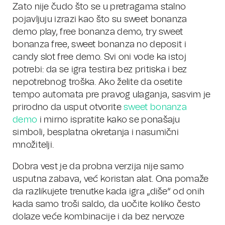
Zato nije čudo što se u pretragama stalno
pojavljuju izrazi kao što su sweet bonanza
demo play, free bonanza demo, try sweet
bonanza free, sweet bonanza no deposit i
candy slot free demo. Svi oni vode ka istoj
potrebi: da se igra testira bez pritiska i bez
nepotrebnog troška. Ako želite da osetite
tempo automata pre pravog ulaganja, sasvim je
prirodno da usput otvorite
sweet bonanza
demo
i mirno ispratite kako se ponašaju
simboli, besplatna okretanja i nasumični
množitelji.
Dobra vest je da probna verzija nije samo
usputna zabava, već koristan alat. Ona pomaže
da razlikujete trenutke kada igra „diše“ od onih
kada samo troši saldo, da uočite koliko često
dolaze veće kombinacije i da bez nervoze