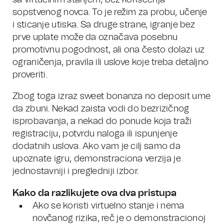
sopstvenog novca. To je režim za probu, učenje
i sticanje utiska. Sa druge strane, igranje bez
prve uplate može da označava posebnu
promotivnu pogodnost, ali ona često dolazi uz
ograničenja, pravila ili uslove koje treba detaljno
proveriti.
Zbog toga izraz sweet bonanza no deposit ume
da zbuni. Nekad zaista vodi do bezrizičnog
isprobavanja, a nekad do ponude koja traži
registraciju, potvrdu naloga ili ispunjenje
dodatnih uslova. Ako vam je cilj samo da
upoznate igru, demonstraciona verzija je
jednostavniji i pregledniji izbor.
Kako da razlikujete ova dva pristupa
Ako se koristi virtuelno stanje i nema
novčanog rizika, reč je o demonstracionoj