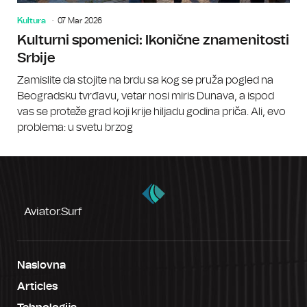
Kultura
07 Mar 2026
Kulturni spomenici: Ikonične znamenitosti
Srbije
Zamislite da stojite na brdu sa kog se pruža pogled na
Beogradsku tvrđavu, vetar nosi miris Dunava, a ispod
vas se proteže grad koji krije hiljadu godina priča. Ali, evo
problema: u svetu brzog
Aviator.surf
Naslovna
Articles