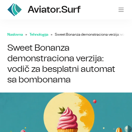
Aviator.surf
aviat
Naslovna
Tehnologija
Sweet Bonanza demonstraciona verzija: vodič 
Sweet Bonanza
demonstraciona verzija:
vodič za besplatni automat
sa bombonama